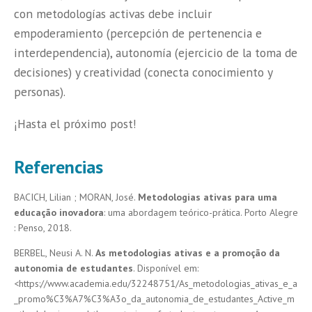
con metodologías activas debe incluir
empoderamiento (percepción de pertenencia e
interdependencia), autonomía (ejercicio de la toma de
decisiones) y creatividad (conecta conocimiento y
personas).
¡Hasta el próximo post!
Referencias
BACICH, Lilian ; MORAN, José.
Metodologias ativas para uma
educação inovadora
: uma abordagem teórico-prática. Porto Alegre
: Penso, 2018.
BERBEL, Neusi A. N.
As metodologias ativas e a promoção da
autonomia de estudantes
. Disponível em:
<https://www.academia.edu/32248751/As_metodologias_ativas_e_a
_promo%C3%A7%C3%A3o_da_autonomia_de_estudantes_Active_m