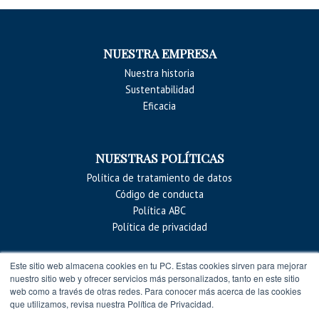
NUESTRA EMPRESA
Nuestra historia
Sustentabilidad
Eficacia
NUESTRAS POLÍTICAS
Política de tratamiento de datos
Código de conducta
Política ABC
Política de privacidad
Este sitio web almacena cookies en tu PC. Estas cookies sirven para mejorar
CONTACTO
nuestro sitio web y ofrecer servicios más personalizados, tanto en este sitio
web como a través de otras redes. Para conocer más acerca de las cookies
Contacto
que utilizamos, revisa nuestra Política de Privacidad.
Pearson Corporate