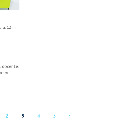
ra: 12 min.
l docente:
arson
2
3
4
5
›