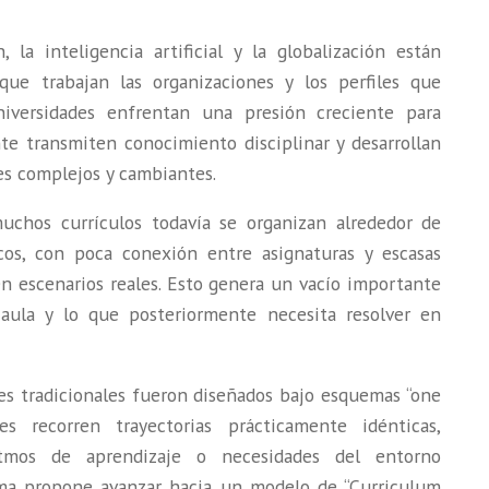
, la inteligencia artificial y la globalización están
e trabajan las organizaciones y los perfiles que
universidades enfrentan una presión creciente para
e transmiten conocimiento disciplinar y desarrollan
es complejos y cambiantes.
uchos currículos todavía se organizan alrededor de
cos, con poca conexión entre asignaturas y escasas
n escenarios reales. Esto genera un vacío importante
aula y lo que posteriormente necesita resolver en
es tradicionales fueron diseñados bajo esquemas “one
es recorren trayectorias prácticamente idénticas,
itmos de aprendizaje o necesidades del entorno
igma propone avanzar hacia un modelo de “Curriculum