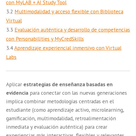
con MyLAB + AI Study Tool
3.2
Multimodalidad y acce
so flexible con Biblioteca
Virtual
3.3
Evaluación auténtica y
desarrollo
de competencias
con Personabilities y MyCredSkills
3.4
Aprendizaje experiencial inmersivo con Virtual
Labs
A
plicar
estrategias de enseñanza basadas en
evidencia
para con
ectar con las nuevas generaciones
implica combinar metodologías centradas en el
estudiante (como aprendizaje activo, microlearning,
gamificación, multimodalidad, retroalimentación
inmediata y evaluación auténtica) para crear
experiencias más interactivas, flexibles y relevantes