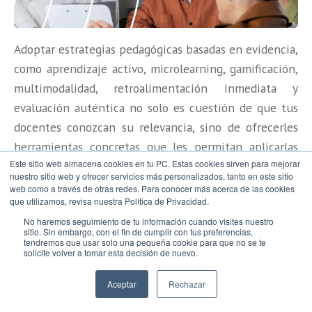
Adoptar estrategias pedagógicas basadas en evidencia,
como aprendizaje activo, microlearning, gamificación,
multimodalidad, retroalimentación inmediata y
evaluación auténtica no solo es cuestión de que tus
docentes conozcan su relevancia, sino de ofrecerles
herramientas concretas que les permitan aplicarlas
Este sitio web almacena cookies en tu PC. Estas cookies sirven para mejorar
adecuadamente.
nuestro sitio web y ofrecer servicios más personalizados, tanto en este sitio
web como a través de otras redes. Para conocer más acerca de las cookies
Las
Soluciones de Pearson para la formación superior
que utilizamos, revisa nuestra Política de Privacidad.
se diseñan precisamente con este propósito: apoyar al
No haremos seguimiento de tu información cuando visites nuestro
sitio. Sin embargo, con el fin de cumplir con tus preferencias,
docente en la implementación de metodologías
tendremos que usar solo una pequeña cookie para que no se te
solicite volver a tomar esta decisión de nuevo.
efectivas y facilitar que estudiantes de la Generación
Z y Alpha encuentren rutas claras, motivadoras y
Aceptar
Rechazar
personalizadas para aprender. ¡Te invitamos a