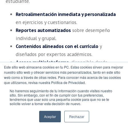
estudiante.
Retroalimentación inmediata y personalizada
en ejercicios y cuestionarios.
Reportes automatizados
sobre desempeño
individual y grupal.
Contenidos alineados con el currículo
y
diseñados por expertos académicos.
Acceso multiplataforma
, disponible desde
Este sitio web almacena cookies en tu PC. Estas cookies sirven para mejorar
computadoras, tabletas o dispositivos móviles
nuestro sitio web y ofrecer servicios más personalizados, tanto en este sitio
Integración directa con la Biblioteca Virtual y
web como a través de otras redes. Para conocer más acerca de las cookies
que utilizamos, revisa nuestra Política de Privacidad.
otras soluciones Pearson
, para ampliar las
No haremos seguimiento de tu información cuando visites nuestro
fuentes de aprendizaje.
sitio. Sin embargo, con el fin de cumplir con tus preferencias,
tendremos que usar solo una pequeña cookie para que no se te
solicite volver a tomar esta decisión de nuevo.
Una vez integrado, los docentes pueden crear cursos
de MyLab directamente desde el LMS y vincularlos a
Aceptar
Rechazar
sus grupos institucionales. Las calificaciones se